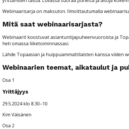
yrittämisen tasoa. Luvassa suoraa puhetta ja aitoja kokem
Webinaarisarja on maksuton. Ilmoittautumalla webinaarisar
Mitä saat webinaarisarjasta?
Webinaarit koostuvat asiantuntijapuheenvuoroista ja Topaas
heti omassa liiketoiminnassasi.
Lähde Topaasian ja huippuammattilaisten kanssa viiden webi
Webinaarien teemat, aikataulut ja pu
Osa 1
Yrittäjyys
29.5.2024 klo 8.30–10
Kim Väisänen
Osa 2