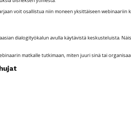
uksia bisneksen ytimestä.
jaan voit osallistua niin moneen yksittäiseen webinaariin k
ian dialogityökalun avulla käytävistä keskusteluista. Näist
naarin matkalle tutkimaan, miten juuri sinä tai organisaati
hujat