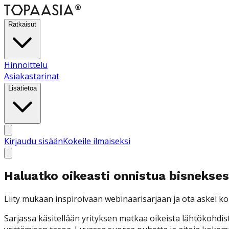
Ratkaisut
Hinnoittelu
Asiakastarinat
Lisätietoa
Kirjaudu sisään
Kokeile ilmaiseksi
Haluatko oikeasti onnistua bisnekse
Liity mukaan inspiroivaan webinaarisarjaan ja ota askel koh
Sarjassa käsitellään yrityksen matkaa oikeista lähtökohdis