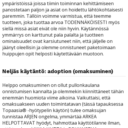
ympäristöissä joissa tiimin toiminnan kehittämiseen
panostetaan paljon ja asiat on hoidettu lähtökohtaisesti
paremmin. Tällöin voimme varmistua, että teemme
tuotteen, joka tuottaa arvoa TODENNÄKÖISESTI myös
siellä missä asiat eivät ole niin hyvin. Käytännössä
ymmärrys on karttunut pala palalta ja tuotteen
ominaisuudet ovat karsiutuneet niin, että jäljelle on
jäänyt oleellisin ja olemme onnistuneet paketoimaan
huippujen opit helposti käytettävään muotoon.
Neljäs käytäntö: adoption (omaksuminen)
Helppo omaksuminen on ollut pullonkaulana
onnistumisen kannalta ja olemmekin kiinnittäneet tähän
enemmän huomiota viime aikoina. Vaikuttaisi, että
omaksuakseen uuden toimintatavan (tässä tapauksessa
Topaasia® -hyötypelin käytön) tulee omaksujan
tunnistaa ARJEN ongelma, ymmärtää ARKEA
HELPOTTAVAT hyödyt, hahmottaa käyttötilanne ilman,