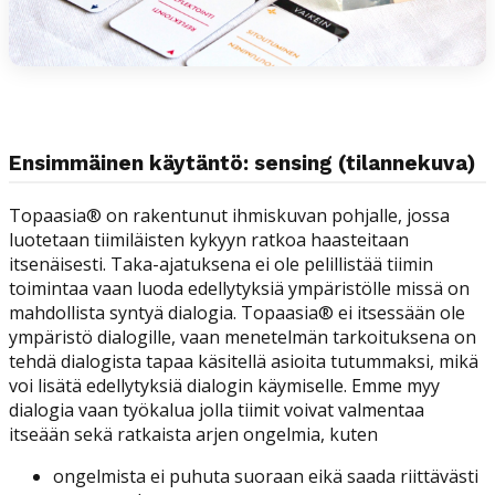
Ensimmäinen käytäntö: sensing (tilannekuva)
Topaasia® on rakentunut ihmiskuvan pohjalle, jossa
luotetaan tiimiläisten kykyyn ratkoa haasteitaan
itsenäisesti. Taka-ajatuksena ei ole pelillistää tiimin
toimintaa vaan luoda edellytyksiä ympäristölle missä on
mahdollista syntyä dialogia. Topaasia® ei itsessään ole
ympäristö dialogille, vaan menetelmän tarkoituksena on
tehdä dialogista tapaa käsitellä asioita tutummaksi, mikä
voi lisätä edellytyksiä dialogin käymiselle. Emme myy
dialogia vaan työkalua jolla tiimit voivat valmentaa
itseään sekä ratkaista arjen ongelmia, kuten
ongelmista ei puhuta suoraan eikä saada riittävästi