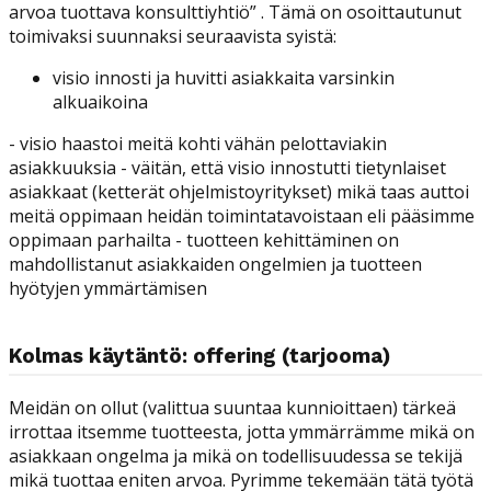
arvoa tuottava konsulttiyhtiö” . Tämä on osoittautunut
toimivaksi suunnaksi seuraavista syistä:
visio innosti ja huvitti asiakkaita varsinkin
alkuaikoina
- visio haastoi meitä kohti vähän pelottaviakin
asiakkuuksia - väitän, että visio innostutti tietynlaiset
asiakkaat (ketterät ohjelmistoyritykset) mikä taas auttoi
meitä oppimaan heidän toimintatavoistaan eli pääsimme
oppimaan parhailta - tuotteen kehittäminen on
mahdollistanut asiakkaiden ongelmien ja tuotteen
hyötyjen ymmärtämisen
Kolmas käytäntö: offering (tarjooma)
Meidän on ollut (valittua suuntaa kunnioittaen) tärkeä
irrottaa itsemme tuotteesta, jotta ymmärrämme mikä on
asiakkaan ongelma ja mikä on todellisuudessa se tekijä
mikä tuottaa eniten arvoa. Pyrimme tekemään tätä työtä