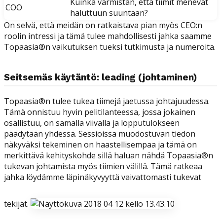
Kuinka varmistan, että tiimit menevät
COO
haluttuun suuntaan?
On selvä, että meidän on ratkaistava pian myös CEO:n
roolin intressi ja tämä tulee mahdollisesti jahka saamme
Topaasia®n vaikutuksen tueksi tutkimusta ja numeroita.
Seitsemäs käytäntö: leading (johtaminen)
Topaasia®n tulee tukea tiimejä jaetussa johtajuudessa.
Tämä onnistuu hyvin pelitilanteessa, jossa jokainen
osallistuu, on samalla viivalla ja lopputulokseen
päädytään yhdessä. Sessioissa muodostuvan tiedon
näkyväksi tekeminen on haastellisempaa ja tämä on
merkittävä kehityskohde sillä haluan nähdä Topaasia®n
tukevan johtamista myös tiimien välillä. Tämä ratkeaa
jahka löydämme läpinäkyvyyttä vaivattomasti tukevat
tekijät.