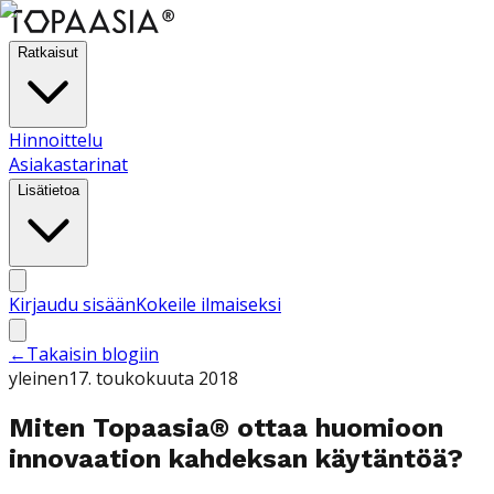
Ratkaisut
Hinnoittelu
Asiakastarinat
Lisätietoa
Kirjaudu sisään
Kokeile ilmaiseksi
←
Takaisin blogiin
yleinen
17. toukokuuta 2018
Miten Topaasia® ottaa huomioon
innovaation kahdeksan käytäntöä?