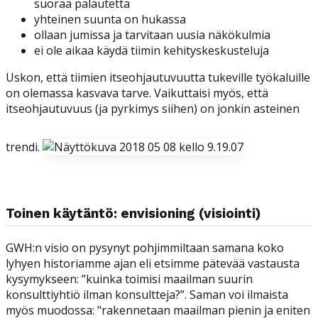
suoraa palautetta
yhteinen suunta on hukassa
ollaan jumissa ja tarvitaan uusia näkökulmia
ei ole aikaa käydä tiimin kehityskeskusteluja
Uskon, että tiimien itseohjautuvuutta tukeville työkaluille
on olemassa kasvava tarve. Vaikuttaisi myös, että
itseohjautuvuus (ja pyrkimys siihen) on jonkin asteinen
trendi.
Toinen käytäntö: envisioning (visiointi)
GWH:n visio on pysynyt pohjimmiltaan samana koko
lyhyen historiamme ajan eli etsimme pätevää vastausta
kysymykseen: ”kuinka toimisi maailman suurin
konsulttiyhtiö ilman konsultteja?”. Saman voi ilmaista
myös muodossa: "rakennetaan maailman pienin ja eniten