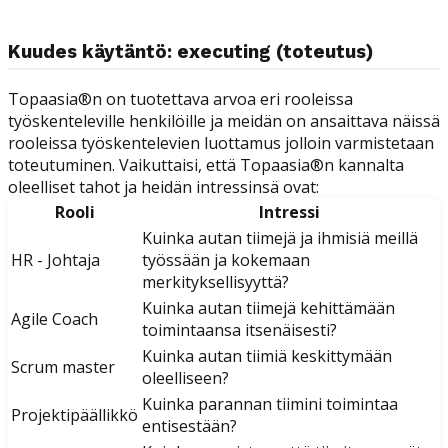
Kuudes käytäntö: executing (toteutus)
Topaasia®n on tuotettava arvoa eri rooleissa
työskenteleville henkilöille ja meidän on ansaittava näissä
rooleissa työskentelevien luottamus jolloin varmistetaan
toteutuminen. Vaikuttaisi, että Topaasia®n kannalta
oleelliset tahot ja heidän intressinsä ovat:
Rooli
Intressi
Kuinka autan tiimejä ja ihmisiä meillä
HR - Johtaja
työssään ja kokemaan
merkityksellisyyttä?
Kuinka autan tiimejä kehittämään
Agile Coach
toimintaansa itsenäisesti?
Kuinka autan tiimiä keskittymään
Scrum master
oleelliseen?
Kuinka parannan tiimini toimintaa
Projektipäällikkö
entisestään?