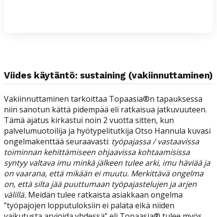
Viides käytäntö: sustaining (vakiinnuttaminen)
Vakiinnuttaminen tarkoittaa Topaasia®n tapauksessa
niin sanotun kättä pidempää eli ratkaisua jatkuvuuteen.
Tämä ajatus kirkastui noin 2 vuotta sitten, kun
palvelumuotoilija ja hyötypelitutkija Otso Hannula kuvasi
ongelmakenttää seuraavasti:
työpajassa / vastaavissa
toiminnan kehittämiseen ohjaavissa kohtaamisissa
syntyy valtava imu minkä jälkeen tulee arki, imu häviää ja
on vaarana, että mikään ei muutu. Merkittävä ongelma
on, että silta jää puuttumaan työpajastelujen ja arjen
välillä.
Meidän tulee ratkaista asiakkaan ongelma
”työpajojen lopputuloksiin ei palata eikä niiden
vaikutusta arvioida yhdessä” eli Topaasia® tulee myös