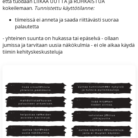
että tuodaan LIIKAA UUTTA ja ROHKAISTUA
kokeilemaan.
Tunnistettu käyttötilanne:
tiimeissä ei anneta ja saada riittävästi suoraa
palautetta
- yhteinen suunta on hukassa tai epäselvä - ollaan
jumissa ja tarvitaan uusia näkökulmia - ei ole aikaa käydä
tiimin kehityskeskusteluja