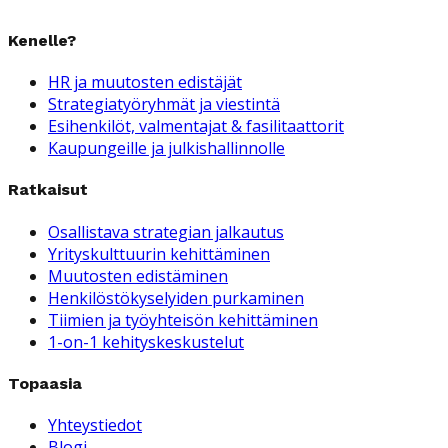
Kenelle?
HR ja muutosten edistäjät
Strategiatyöryhmät ja viestintä
Esihenkilöt, valmentajat & fasilitaattorit
Kaupungeille ja julkishallinnolle
Ratkaisut
Osallistava strategian jalkautus
Yrityskulttuurin kehittäminen
Muutosten edistäminen
Henkilöstökyselyiden purkaminen
Tiimien ja työyhteisön kehittäminen
1-on-1 kehityskeskustelut
Topaasia
Yhteystiedot
Blogi