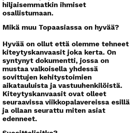
hiljaisemmatkin ihmiset
osallistumaan.
Mikä muu Topaasiassa on hyvää?
Hyvää on ollut että olemme tehneet
kiteytyskanvaasit joka kerta. On
syntynyt dokumentti, jossa on
mustaa valkoisella yhdessä
sovittujen kehitystoimien
aikatauluista ja vastuuhenkilöistä.
Kiteytyskanvaasit ovat olleet
seuraavissa viikkopalavereissa esillä
ja ollaan seurattu miten asiat
edenneet.
Suosittelisitko?