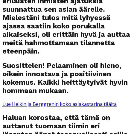
erilaisten ihmisten ajatuksia
suunnattua sen asian äärelle.
Mielestäni tulos mitä lyhyessä
ajassa saatiin koko porukalla
aikaiseksi, oli erittäin hyvä ja auttaa
meitä hahmottamaan tilannetta
eteenpäin.
Suosittelen! Pelaaminen oli hieno,
oikein innostava ja positiivinen
kokemus. Kaikki heittäytyivät hyvin
hommaan mukaan.
Lue Heikin ja Berggrenin koko asiakastarina täältä
Haluan korostaa, että tämä on
auttanut tuomaan tiimin eri