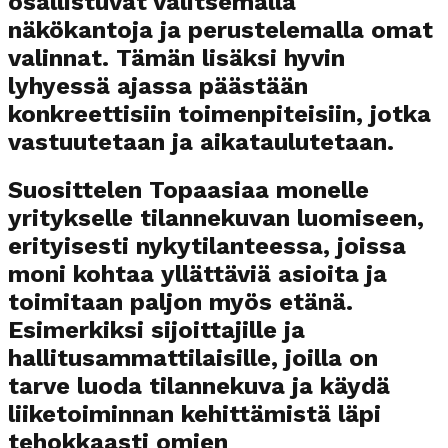
osallistuvat valitsemalla
näkökantoja ja perustelemalla omat
valinnat. Tämän lisäksi hyvin
lyhyessä ajassa päästään
konkreettisiin toimenpiteisiin, jotka
vastuutetaan ja aikataulutetaan.
Suosittelen Topaasiaa monelle
yritykselle tilannekuvan luomiseen,
erityisesti nykytilanteessa, joissa
moni kohtaa yllättäviä asioita ja
toimitaan paljon myös etänä.
Esimerkiksi sijoittajille ja
hallitusammattilaisille, joilla on
tarve luoda tilannekuva ja käydä
liiketoiminnan kehittämistä läpi
tehokkaasti omien