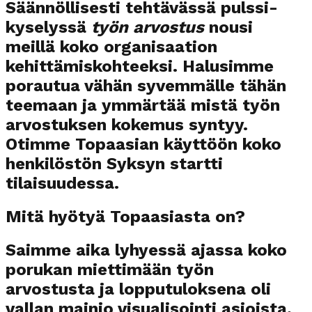
Säännöllisesti tehtävässä pulssi-
kyselyssä
työn arvostus
nousi
meillä koko organisaation
kehittämiskohteeksi. Halusimme
porautua vähän syvemmälle tähän
teemaan ja ymmärtää mistä työn
arvostuksen kokemus syntyy.
Otimme Topaasian käyttöön koko
henkilöstön Syksyn startti
tilaisuudessa.
Mitä hyötyä Topaasiasta on?
Saimme aika lyhyessä ajassa koko
porukan miettimään työn
arvostusta ja lopputuloksena oli
vallan mainio visualisointi asioista,