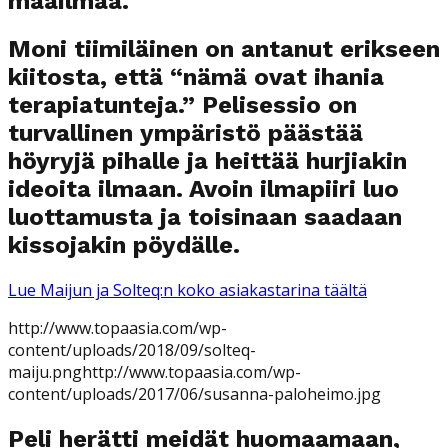
maailmaa.
Moni tiimiläinen on antanut erikseen
kiitosta, että “nämä ovat ihania
terapiatunteja.” Pelisessio on
turvallinen ympäristö päästää
höyryjä pihalle ja heittää hurjiakin
ideoita ilmaan. Avoin ilmapiiri luo
luottamusta ja toisinaan saadaan
kissojakin pöydälle.
Lue Maijun ja Solteq:n koko asiakastarina täältä
http://www.topaasia.com/wp-
content/uploads/2018/09/solteq-
maiju.pnghttp://www.topaasia.com/wp-
content/uploads/2017/06/susanna-paloheimo.jpg
Peli herätti meidät huomaamaan,