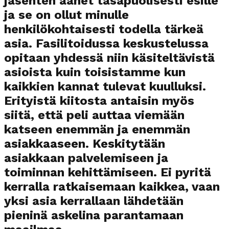
jäsenten äänet tasapuolisesti esille
ja se on ollut minulle
henkilökohtaisesti todella tärkeä
asia. Fasilitoidussa keskustelussa
opitaan yhdessä niin käsiteltävistä
asioista kuin toisistamme kun
kaikkien kannat tulevat kuulluksi.
Erityistä kiitosta antaisin myös
siitä, että peli auttaa viemään
katseen enemmän ja enemmän
asiakkaaseen. Keskitytään
asiakkaan palvelemiseen ja
toiminnan kehittämiseen. Ei pyritä
kerralla ratkaisemaan kaikkea, vaan
yksi asia kerrallaan lähdetään
pieninä askelina parantamaan