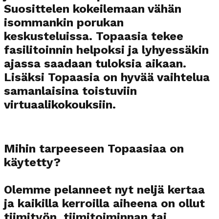
Suosittelen kokeilemaan vähän
isommankin porukan
keskusteluissa. Topaasia tekee
fasilitoinnin helpoksi ja lyhyessäkin
ajassa saadaan tuloksia aikaan.
Lisäksi Topaasia on hyvää vaihtelua
samanlaisina toistuviin
virtuaalikokouksiin.
Mihin tarpeeseen Topaasiaa on
käytetty?
Olemme pelanneet nyt neljä kertaa
ja kaikilla kerroilla aiheena on ollut
tiimityön, tiimitoiminnan tai