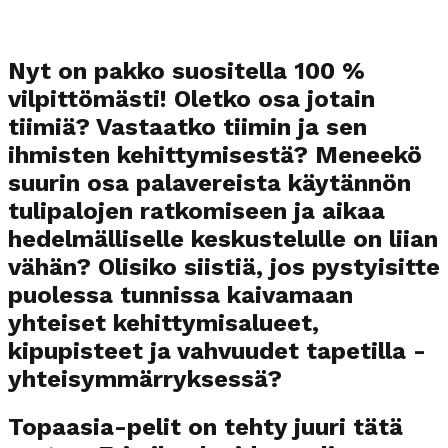
Nyt on pakko suositella 100 %
vilpittömästi! Oletko osa jotain
tiimiä? Vastaatko tiimin ja sen
ihmisten kehittymisestä? Meneekö
suurin osa palavereista käytännön
tulipalojen ratkomiseen ja aikaa
hedelmälliselle keskustelulle on liian
vähän? Olisiko siistiä, jos pystyisitte
puolessa tunnissa kaivamaan
yhteiset kehittymisalueet,
kipupisteet ja vahvuudet tapetilla -
yhteisymmärryksessä?
Topaasia-pelit on tehty juuri tätä