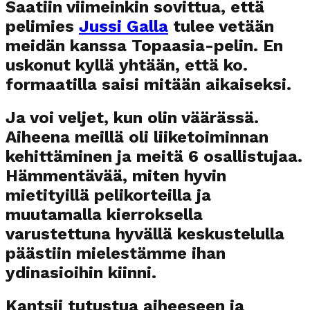
Saatiin viimeinkin sovittua, että
pelimies
Jussi Galla
tulee vetään
meidän kanssa Topaasia-pelin. En
uskonut kyllä yhtään, että ko.
formaatilla saisi mitään aikaiseksi.
Ja voi veljet, kun olin väärässä.
Aiheena meillä oli liiketoiminnan
kehittäminen ja meitä 6 osallistujaa.
Hämmentävää, miten hyvin
mietityillä pelikorteilla ja
muutamalla kierroksella
varustettuna hyvällä keskustelulla
päästiin mielestämme ihan
ydinasioihin kiinni.
Kantsii tutustua aiheeseen ja