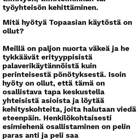
työyhteisön kehittäminen.
Mitä hyötyä Topaasian käytöstä on
ollut?
Meillä on paljon nuorta väkeä ja he
tykkäävät erityyppisistä
palaverikäytännöistä kuin
perinteisestä pönötyksestä. Isoin
hyöty on ollut, että tämä on
osallistava tapa keskustella
yhteisistä asioista ja löytää
kehityskohteita, joita halutaan viedä
eteenpäin. Henkilökohtaisesti
esimiehenä osallistaminen on pelin
paras anti ja peli saa