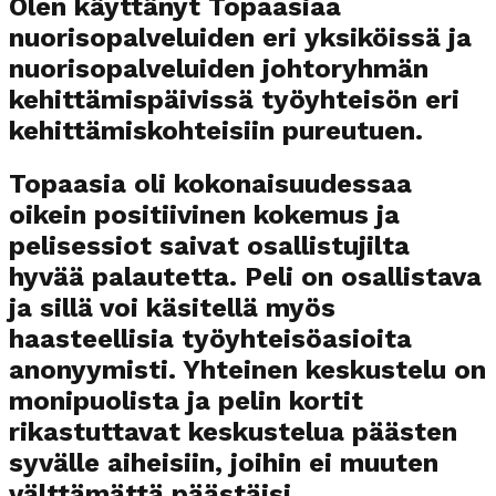
Olen käyttänyt Topaasiaa
nuorisopalveluiden eri yksiköissä ja
nuorisopalveluiden johtoryhmän
kehittämispäivissä työyhteisön eri
kehittämiskohteisiin pureutuen.
Topaasia oli kokonaisuudessaa
oikein positiivinen kokemus ja
pelisessiot saivat osallistujilta
hyvää palautetta. Peli on osallistava
ja sillä voi käsitellä myös
haasteellisia työyhteisöasioita
anonyymisti. Yhteinen keskustelu on
monipuolista ja pelin kortit
rikastuttavat keskustelua päästen
syvälle aiheisiin, joihin ei muuten
välttämättä päästäisi.