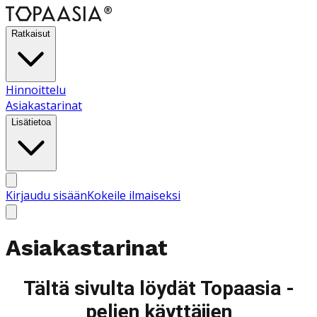
Ratkaisut
Hinnoittelu
Asiakastarinat
Lisätietoa
Kirjaudu sisään
Kokeile ilmaiseksi
Asiakastarinat
Tältä sivulta löydät Topaasia -
pelien käyttäjien