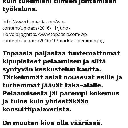
kuin tukemieni tiimien johtamisen
työkaluna.
http://www.topaasia.com/wp-
content/uploads/2016/11/Juho-
Toivola.jpghttp://www.topaasia.com/wp-
content/uploads/2016/10/markus-nieminen.jpg
Topaasia paljastaa tuntemattomat
kipupisteet pelaamisen ja siitä
syntyvän keskustelun kautta.
Tärkeimmät asiat nousevat esille ja
turhemmat jäävät taka-alalle.
Pelaamisesta jäi parempi kokemus
ja tulos kuin yhdestäkään
konsulttipalaverista.
On muuten kiva olla väärässä.