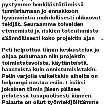
pystymme henkilöstötiimissä
tunnistamaan jo ennakkoon
hyvinvointia mahdollisesti uhkaavat
tekijät. Seuraamme toiveiden
etenemistä ja riskien toteutumista
säännöllisesti koko projektin ajan .
Peli helpottaa tiimin keskustelua ja
ohjaa puhumaan niin projektin
toimintatavoista, käytänteistä,
haasteista kuin onnistumisistakin.
Pelin varjolla vaikeitakin aiheita on
helpompi nostaa esiin. Lisäksi
jokainen tiimin jäsen pääsee
pelatessa tasapuolisesti ääneen.
Palaute on ollut työntekijöiltämme