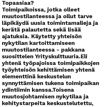
Topaasiaa?
Toimipaikoissa, jotka olleet
muutostilanteessa ja ollut tarve
läpikäydä uusia toimintamalleja ja
kerätä palautetta sekä lisää
ajatuksia. Käytetty yhteisön
nykytilan kartoittamiseen
muutostilanteessa - pakkana
suosittelen Yrityskulttuuria.Eli
yhtenä työpajoissa toimipaikkojen
työyhteisön kehittämisen yhtenä
elementtinä keskustelun
synnyttämisen tukena toimipaikan
ydintiimin kanssa.Toisena
muutosjohtamisen nykytilaa ja
kehitystarpeita keskustelutettu,