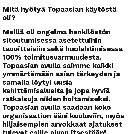
Mitä hyötyä Topaasian käytöstä
oli?
Meillä oli ongelma henkilöstön
sitoutumisessa asetettuihin
tavoitteisiin sekä huolehtimisessa
100% toimitusvarmuudesta.
Topaasian avulla saimme kaikki
ymmärtämään asian tärkeyden ja
samalla löytyi uusia
kehittämisalueita ja jopa hyviä
ratkaisuja niiden hoitamiseksi.
Topaasian avulla saadaan koko
organisaation ääni kuuluviin, myös
hiljaisempien arvokkaat ajatukset
tulevat esille aivan itsestään!