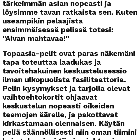
tärkeimmän asian nopeasti ja
löysimme tavan ratkaista sen. Kuten
useampikin pelaajista
ensimmäisessä pelissä totesi:
"Aivan mahtavaa!"
Topaasia-pelit ovat paras näkemäni
tapa toteuttaa laadukas ja
tavoitehakuinen keskustelusessio
ilman ulkopuolista fasilitaattoria.
Pelin kysymykset ja tarjolla olevat
vaihtoehtokortit ohjaavat
keskustelun nopeasti oikeiden
teemojen äärelle, ja pakottavat
kirkastamaan olennaisen. Käytän
peliä säännöllisesti niin oman tiimini