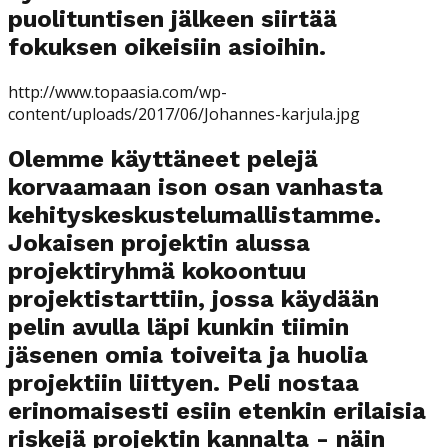
puolituntisen jälkeen siirtää
fokuksen oikeisiin asioihin.
http://www.topaasia.com/wp-
content/uploads/2017/06/Johannes-karjula.jpg
Olemme käyttäneet pelejä
korvaamaan ison osan vanhasta
kehityskeskustelumallistamme.
Jokaisen projektin alussa
projektiryhmä kokoontuu
projektistarttiin, jossa käydään
pelin avulla läpi kunkin tiimin
jäsenen omia toiveita ja huolia
projektiin liittyen. Peli nostaa
erinomaisesti esiin etenkin erilaisia
riskejä projektin kannalta - näin